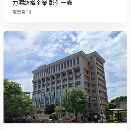
力麗紡織企業 彰化一廠
電機顧問