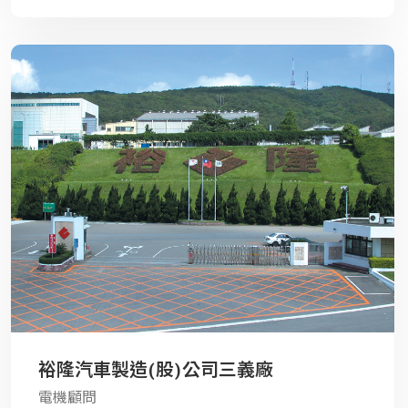
裕隆汽車製造(股)公司三義廠
電機顧問