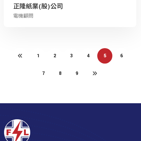
正隆紙業(股)公司
電機顧問
1
2
3
4
5
6
7
8
9