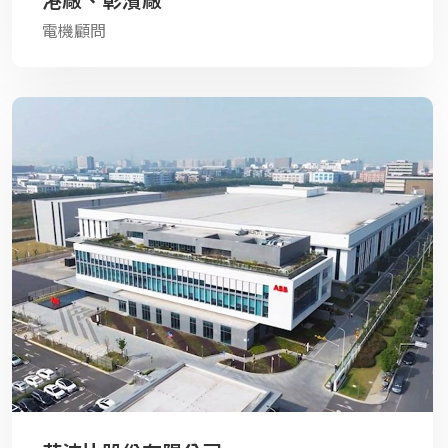
港廠、彰濱廠
電機顧問