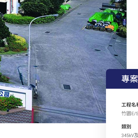
專案
工程名
竹園E/S 
類別
345kV